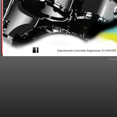
Slagwerkstudio Leeuwarden Bagijnestraat 55/A 8911D
websit