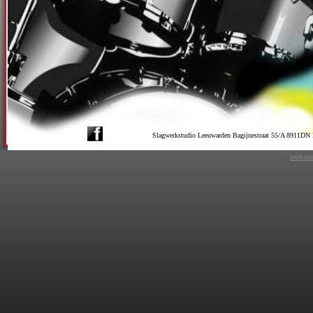
Slagwerkstudio Leeuwarden Bagijnestraat 55/A 8911D
websit