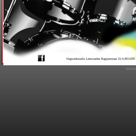
Slagwerkstudio Leeuwarden Bagijnestraat 55/A 8911D
websit